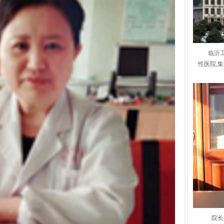
临沂
性医院,
院长