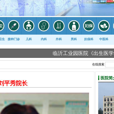
卫生
接种门诊
儿科
内科
外科
男科
妇保科
中医科
临沂工业园医院《出生医学证明》告知
在线搜索
医院简
刘平秀院长