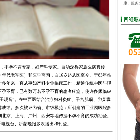
康、服务
四维彩
，不孕不育专家，妇产科专家。自幼深得家族医病真传
年代老军医）和医学熏陶，自16岁起从医至今。于83年临
十多年来一直从事妇产科专业临床工作，精通传统中医与现
不孕不育，已有数万名不孕不育的患者痊愈，使许多频临破
子观音”。在中西医结合治疗妇科炎症、子宫肌瘤、卵巢囊
异成绩。多次被评为省、市级模范；所创建的工业园医院多
到北京、上海、广州、西安等地传授不孕不育的成功经验。
沂电视台、沂蒙晚报多次播出和刊登。