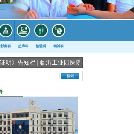
影像科
超声科
检验科
精神科
栏 |
临沂工业园医院《出生医学证明》办理流程图 
介