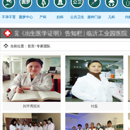
不孕不育
圆梦中心
产科
妇科
公共卫生
接种门诊
儿科
内
院《出生医学证明》告知栏 |
临沂工业园医院《出生
当前位置：
首页
>
专家团队
康复科
刘平秀院长
付磊