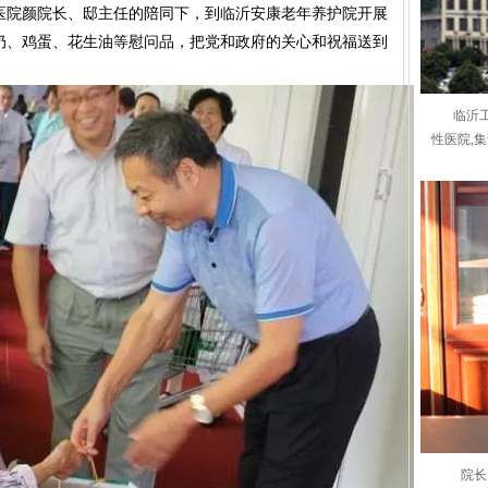
医院颜院长、邸主任的陪同下，到临沂安康老年养护院开展
奶、鸡蛋、花生油等慰问品，把党和政府的关心和祝福送到
临沂
性医院,
院长