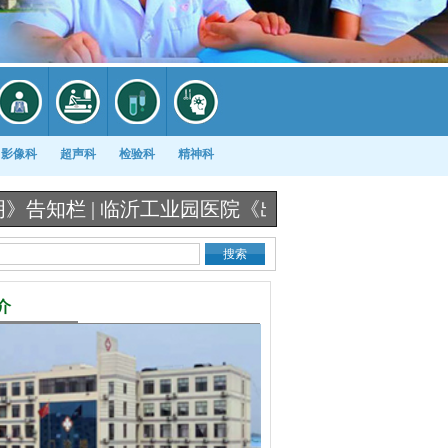
影像科
超声科
检验科
精神科
临沂工业园医院《出生医学证明》办理流程图 |
冷空
介