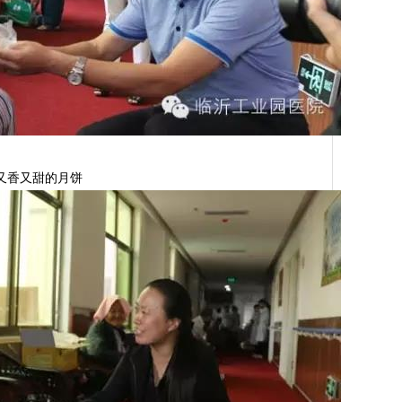
又香又甜的月饼