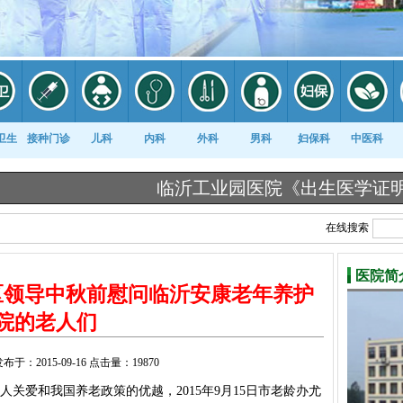
卫生
接种门诊
儿科
内科
外科
男科
妇保科
中医科
临沂工业园医院《出生医学证明》告知栏 |
在线搜索
医院简
区领导中秋前慰问临沂安康老年养护
院的老人们
发布于：2015-09-16 点击量：19870
关爱和我国养老政策的优越，2015年9月15日市老龄办尤