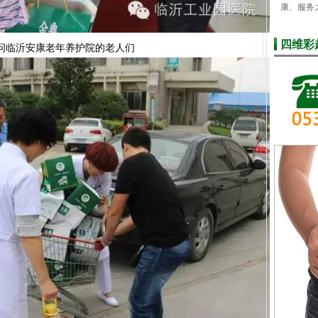
康、服务
四维彩
问临沂安康老年养护院的老人们