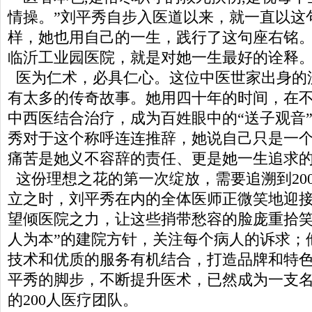
情操。”刘平秀自步入医道以来，就一直以这
样，她也用自己的一生，践行了这句座右铭
临沂工业园医院，就是对她一生最好的诠释
医为仁术，必具仁心。这位中医世家出身的
有太多的传奇故事。她用四十年的时间，在
中西医结合治疗，成为百姓眼中的“送子观音
秀对于这个称呼连连推辞，她说自己只是一
痛苦是她义不容辞的责任、更是她一生追求
这份理想之花的第一次绽放，需要追溯到20
立之时，刘平秀在内的全体医师正微笑地迎
望倾医院之力，让这些捎带愁容的脸庞重拾笑
人为本”的建院方针，关注每个病人的诉求；
技术和优质的服务有机结合，打造品牌和特
平秀的脚步，不断提升医术，已然成为一支
的200人医疗团队。