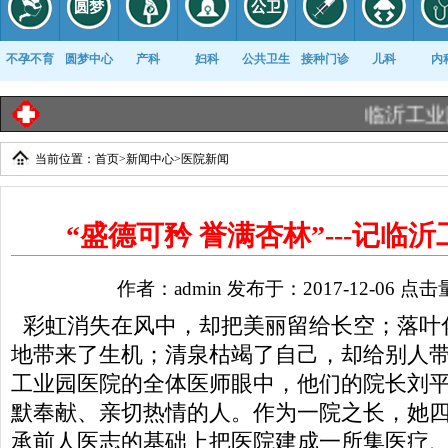
不孕不育
圆梦中心
产科
妇科
公共卫生
接种门诊
儿科
内
临沂工业园医院
当前位置：
首页
>
新闻中心
>
医院新闻
康复科
“盛德可矜 誉满杏林”---记临
作者：admin 发布于：2017-12-06 点击
彩虹消失在风中，却把美丽留给长空；落叶
地带来了生机；清泉枯竭了自己，却给别人
工业园医院的全体医师眼中，他们的院长刘
默奉献、亲切热情的人。作为一院之长，她
承前人医志的基础上把医院建成一所集医疗