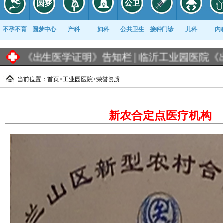
不孕不育
圆梦中心
产科
妇科
公共卫生
接种门诊
儿科
内
《出生医学证明》告知栏 |
临沂工业园医院《出生
当前位置：
首页
>
工业园医院
>
荣誉资质
康复科
新农合定点医疗机构