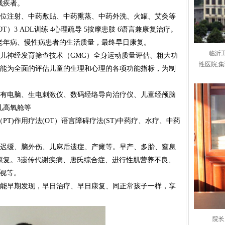
残疾者。
位注射、中药敷贴、中药熏蒸、中药外洗、火罐、艾灸等
）3 ADL训练 4心理疏导 5按摩患肢 6语言兼康复治疗。
老年病、慢性病患者的生活质量，最终早日康复。
临沂
儿神经发育筛查技术（GMG）全身运动质量评估、粗大功
性医院,
，能为全面的评估儿童的生理和心理的各项功能指标，为制
有电脑、生电刺激仪、数码经络导向治疗仪、儿童经颅脑
儿高氧舱等
T)作用疗法(OT）语言障碍疗法(ST)中药疗、水疗、中药
迟缓、脑外伤、儿麻后遗症、产瘫等。早产、多胎、窒息
康复。3遗传代谢疾病、唐氏综合症、进行性肌营养不良、
视等。
能早期发现，早日治疗、早日康复、同正常孩子一样，享
院长