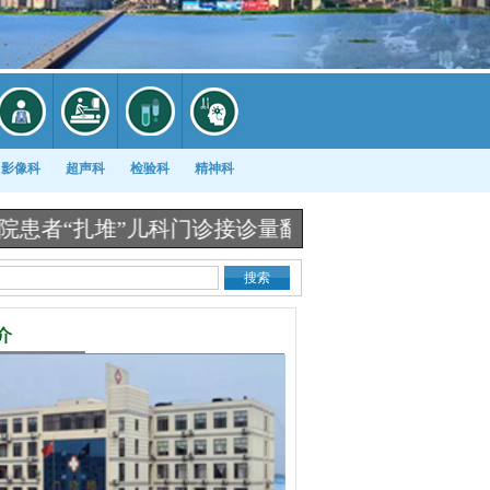
影像科
超声科
检验科
精神科
诊接诊量翻番 |
临沂工业园医院春节后迎来第一次
介