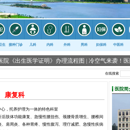
卫生
接种门诊
儿科
内科
外科
男科
妇保科
中医科
》办理流程图 |
冷空气来袭！医院患者“扎堆”儿科门
在线搜索
医院简
康复科
中心，托养护理为一体的特色科室
折后肢体功能康复、急慢性腰扭伤、颈腰骨质增生、腰椎间
炎、肩周炎、各种胃疼、慢性腹泻、理疗减肥、急慢性疾病