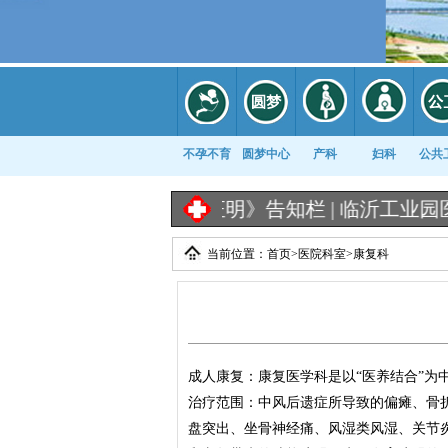
不孕不育
圆梦中心
产科
妇科
公共
医学证明》告知栏 |
临沂工业园医院《出生医学证明
当前位置：
首页
>
医院科室
>
康复科
康复科
成人康复：康复医学科是以“医养结合”为
治疗范围：中风后遗症所导致的偏瘫、骨
盘突出、坐骨神经痛、风湿类风湿、关节