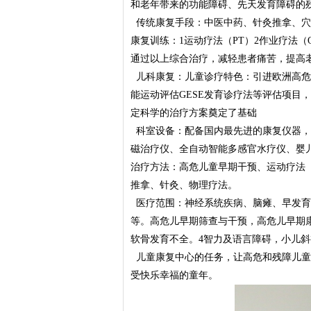
和老年带来的功能障碍、先天发育障碍的
传统康复手段：中医中药、针灸推拿、穴
康复训练：1运动疗法（PT）2作业疗法（OT
通过以上综合治疗，减轻患者痛苦，提高
儿科康复：儿童诊疗特色：引进欧洲高危
能运动评估GESE发育诊疗法等评估项目
定科学的治疗方案奠定了基础
科室设备：配备国内最先进的康复仪器，
磁治疗仪、全自动智能多感官水疗仪、婴
治疗方法：高危儿童早期干预、运动疗法（P
推拿、针灸、物理疗法。
医疗范围：神经系统疾病、脑瘫、早发育
等。高危儿早期筛查与干预，高危儿早期
软骨发育不全。4智力及语言障碍，小儿斜
儿童康复中心的任务，让高危和残障儿童
受快乐幸福的童年。