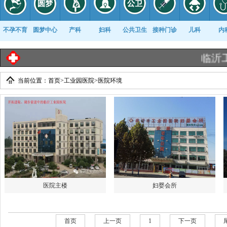
不孕不育
圆梦中心
产科
妇科
公共卫生
接种门诊
儿科
内
临沂工业
当前位置：
首页
>
工业园医院
>
医院环境
康复科
医院主楼
妇婴会所
首页
上一页
1
下一页