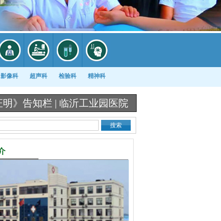
影像科
超声科
检验科
精神科
栏 |
临沂工业园医院《出生医学证明》办理流程图 
介