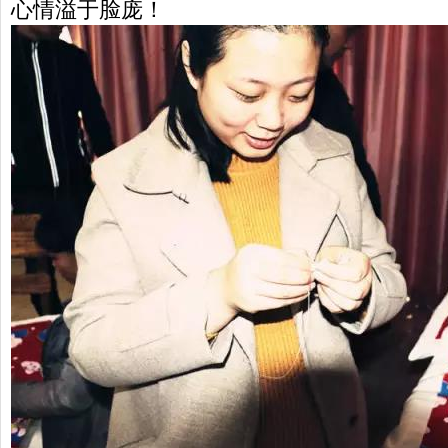
心情溢于脸庞！