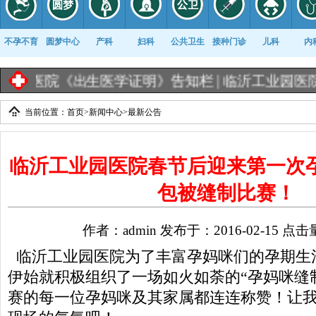
不孕不育
圆梦中心
产科
妇科
公共卫生
接种门诊
儿科
内
证明》告知栏 |
临沂工业园医院《出生医学证明》办
当前位置：
首页
>
新闻中心
>
最新公告
康复科
临沂工业园医院春节后迎来第一次
包被缝制比赛！
作者：admin 发布于：2016-02-15 点击
临沂工业园医院为了丰富孕妈咪们的孕期生活
伊始就积极组织了一场如火如荼的“孕妈咪缝
赛的每一位孕妈咪及其家属都连连称赞！让