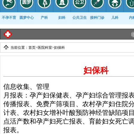
不孕不育
圆梦中心
产科
妇科
公共卫生
接种门诊
儿科
内
临沂工
当前位置：
首页
>
医院科室
>
妇保科
康复科
妇保科
信息收集、管理
月报表：孕产妇保健表、孕产妇综合管理报
传播报表、免费产筛项目、农村孕产妇住院
计表、农村妇女增补叶酸预防神经管缺陷项
点活产数和孕产妇死亡报表、育龄妇女死亡
报表。