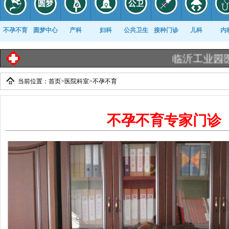
不孕不育
圆梦中心
产科
妇科
公共卫生
接种门诊
儿科
内
临沂工业园医院《
当前位置：
首页
>
医院科室
>
不孕不育
康复科
不孕不育专家门诊