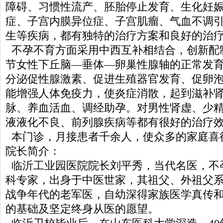
障碍、习惯性流产、胚胎停止发育、生化妊
症、子宫内膜异位症、子宫肌瘤、气血不调
生等疾病，都有独特的治疗方案和良好的治
不孕不育方面采用中西互补相结合，创新配
节女性下丘脑—垂体—卵巢性腺轴的正常发
分泌促性腺激素、促进生殖器官发育、促卵
能增强人体免疫力，使炎症消散，起到滋补
脉、养血活血、调经助孕。对男性肾虚、少
液液化不良、前列腺疾病等都有很好的治疗
本门诊，月接患者千余人，使众多的家庭喜
院长简介：
临沂工业园医院院长刘平秀，当代名医，不
科专家，出身于中医世家，其祖父、外祖父
战争年代的老军医，自幼深得家族医学真传
的基础及坚定终身从医的愿望。